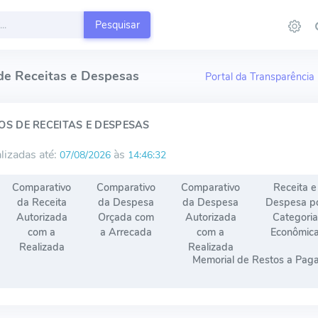
Pesquisar
de Receitas e Despesas
Portal da Transparência
S DE RECEITAS E DESPESAS
lizadas até:
às
07/08/2026
14:46:32
Comparativo
Comparativo
Comparativo
Receita e
da Receita
da Despesa
da Despesa
Despesa p
Autorizada
Orçada com
Autorizada
Categoria
com a
a Arrecada
com a
Econômic
Realizada
Realizada
Memorial de Restos a Pag