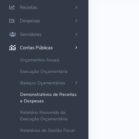
Receitas
Despesas
Servidores
Contas Públicas
Orçamentos Anuais
Execução Orçamentária
Balaços Oçamentários
Demonstrativos de Receitas
e Despesas
Relatório Resumido da
Execução Orçamentária
Relatórios de Gestão Fiscal