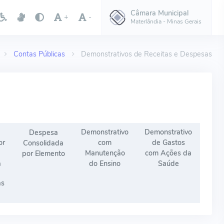
Câmara Municipal
+
-
Materlândia - Minas Gerais
Contas Públicas
Demonstrativos de Receitas e Despesas
Demonstrativo
Demonstrativo
Despesa
or
com
de Gastos
Consolidada
Manutenção
com Ações da
por Elemento
a
do Ensino
Saúde
as