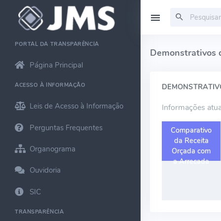
PORTAL DA TRANSPARÊNCIA
Demonstrativos 
Página Principal
ACESSO À INFORMAÇÃO
DEMONSTRATIVO
Leis de Acesso à Informação
Informações atua
Perguntas Frequentes
Comparativo
da Receita
Organograma
Orçada com
a Arrecada
Ouvidoria
SIC
TRANSPARÊNCIA